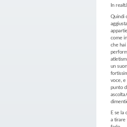
In realt
Quindi 
aggiusta
apparti
come in
che hai 
performa
atletism
un suon
fortissi
voce, e
punto di
ascolta.
dimentic
E se la 
a tirar
farlo.