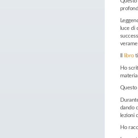
Questo 
profond
Leggendo
luce di 
successo
veramen
Il
libro
t
Ho scrit
materia 
Questo 
Durante 
dando d
lezioni 
Ho racc