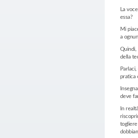
La voce
essa?
Mi piace
a ognuno
Quindi,
della te
Parlaci,
pratica
Insegna
deve far
In realt
riscopr
toglier
dobbiamo