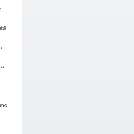
di
bili
a
ra
iamo