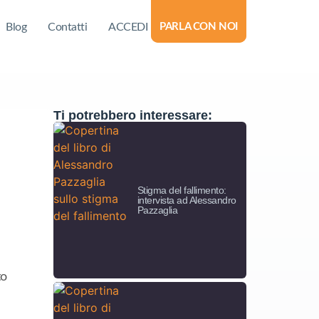
Blog
Contatti
ACCEDI
PARLA CON NOI
Ti potrebbero interessare:
Stigma del fallimento:
intervista ad Alessandro
Pazzaglia
to