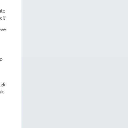
nte
ci?
eve
no
gli
ale