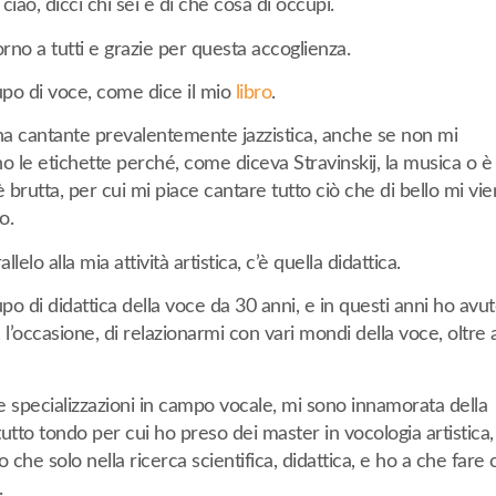
ciao, dicci chi sei e di che cosa di occupi.
rno a tutti e grazie per questa accoglienza.
po di voce, come dice il mio
libro
.
a cantante prevalentemente jazzistica, anche se non mi
o le etichette perché, come diceva Stravinskij, la musica o è
è brutta, per cui mi piace cantare tutto ciò che di bello mi vi
o.
allelo alla mia attività artistica, c’è quella didattica.
o di didattica della voce da 30 anni, e in questi anni ho avuto
 l’occasione, di relazionarmi con vari mondi della voce, oltre a
e specializzazioni in campo vocale, mi sono innamorata della
utto tondo per cui ho preso dei master in vocologia artistica,
o che solo nella ricerca scientifica, didattica, e ho a che fare
.