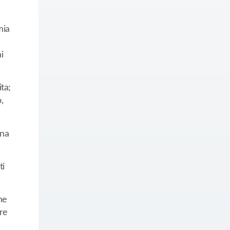
mia
i
ta;
,
ona
ti
me
ere