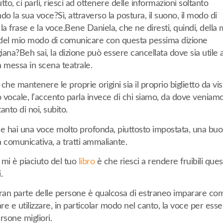
tto, ci parli, riesci ad ottenere delle informazioni soltanto
do la sua voce?Sì, attraverso la postura, il suono, il modo di
la frase e la voce.Bene Daniela, che ne diresti, quindi, della 
del mio modo di comunicare con questa pessima dizione
ana?Beh sai, la dizione può essere cancellata dove sia utile a
la messa in scena teatrale.
che mantenere le proprie origini sia il proprio biglietto da visi
o vocale, l’accento parla invece di chi siamo, da dove veniamo
anto di noi, subito.
he hai una voce molto profonda, piuttosto impostata, una bu
 comunicativa, a tratti ammaliante.
 mi è piaciuto del tuo
libro
è che riesci a rendere fruibili ques
.
gran parte delle persone è qualcosa di estraneo imparare co
e e utilizzare, in particolar modo nel canto, la voce per ess
rsone migliori.