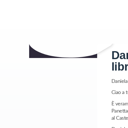
Dan
lib
Daniela
Ciao a 
È veram
Panetta,
al Caste