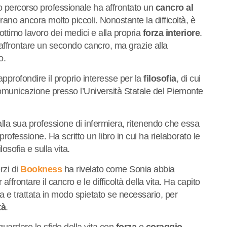
uo percorso professionale ha affrontato un
cancro al
erano ancora molto piccoli. Nonostante la difficoltà, è
’ottimo lavoro dei medici e alla propria
forza interiore
.
affrontare un secondo cancro, ma grazie alla
o.
profondire il proprio interesse per la
filosofia
, di cui
 comunicazione presso l’Università Statale del Piemonte
lla sua professione di infermiera, ritenendo che essa
ofessione. Ha scritto un libro in cui ha rielaborato le
losofia e sulla vita.
zi di
Bookness
ha rivelato come Sonia abbia
affrontare il cancro e le difficoltà della vita. Ha capito
 e trattata in modo spietato se necessario, per
tà
.
a guardare le sfide della vita con
forza
e
coraggio
,