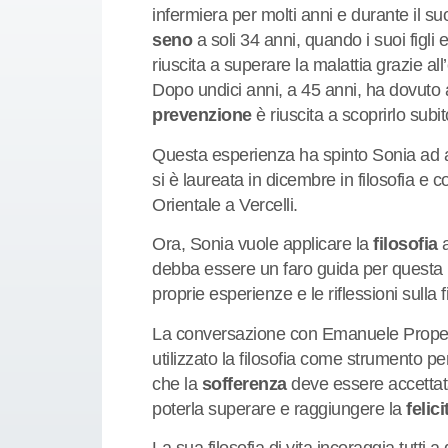
infermiera per molti anni e durante il s
seno
a soli 34 anni, quando i suoi figli 
riuscita a superare la malattia grazie all
Dopo undici anni, a 45 anni, ha dovuto 
prevenzione
è riuscita a scoprirlo subit
Questa esperienza ha spinto Sonia ad ap
si è laureata in dicembre in filosofia e
Orientale a Vercelli.
Ora, Sonia vuole applicare la
filosofia
a
debba essere un faro guida per questa pr
proprie esperienze e le riflessioni sulla fi
La conversazione con Emanuele Proper
utilizzato la filosofia come strumento per 
che la
sofferenza
deve essere accettata
poterla superare e raggiungere la
felici
La sua filosofia di vita incoraggia tutti 