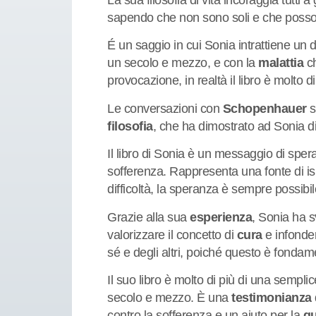
sapendo che non sono soli e che posson
É un saggio in cui Sonia intrattiene un d
un secolo e mezzo, e con la
malattia
ch
provocazione, in realtà il libro è molto di
Le conversazioni con
Schopenhauer
s
filosofia
, che ha dimostrato ad Sonia d
Il libro di Sonia è un messaggio di spera
sofferenza. Rappresenta una fonte di i
difficoltà, la speranza è sempre possibil
Grazie alla sua
esperienza
, Sonia ha s
valorizzare il concetto di
cura
e infonder
sé e degli altri, poiché questo è fonda
Il suo libro è molto di più di una sempl
secolo e mezzo. È una
testimonianza
contro la sofferenza e un aiuto per la
gu