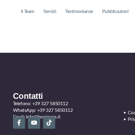
Il Team
Servizi
Testimonianze
Pubblicazioni
Contatti
Telefono:
+39 327 5850112
WhatsApp:
+39 327 5850112
Coo
Email:
info@bookness.it
Pri