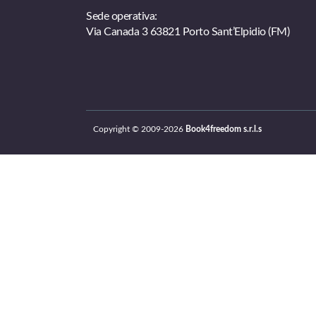
Sede operativa:
Via Canada 3 63821 Porto Sant’Elpidio (FM)
Copyright © 2009-2026
Book4freedom s.r.l.s