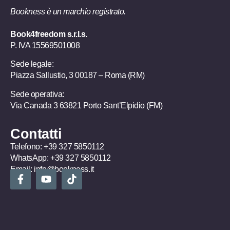
Bookness è un marchio registrato.
Book4freedom s.r.l.s.
P. IVA ​15569501008
Sede legale:
Piazza Sallustio, 3 00187 – Roma (RM)
Sede operativa:
Via Canada 3 63821 Porto Sant’Elpidio (FM)
Contatti
Telefono:
+39 327 5850112
WhatsApp:
+39 327 5850112
Email:
info@bookness.it