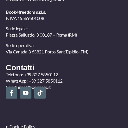
Book4freedom s.r.l.s.
P. IVA ​15569501008
Sede legale:
Piazza Sallustio, 3 00187 – Roma (RM)
Sede operativa:
Via Canada 3 63821 Porto Sant’Elpidio (FM)
Contatti
Telefono:
+39 327 5850112
WhatsApp:
+39 327 5850112
Email:
info@bookness.it
Cookie Policy