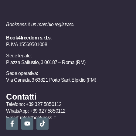
Bookness è un marchio registrato.
Book4freedom s.r.l.s.
P. IVA ​15569501008
Sede legale:
Piazza Sallustio, 3 00187 – Roma (RM)
Sede operativa:
Via Canada 3 63821 Porto Sant’Elpidio (FM)
Contatti
Telefono:
+39 327 5850112
WhatsApp:
+39 327 5850112
Email:
info@bookness.it