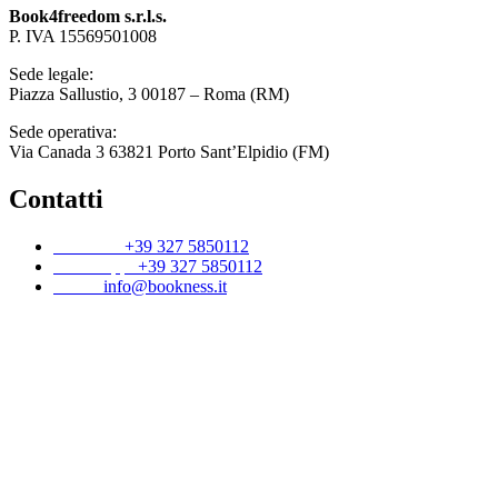
Book4freedom s.r.l.s.
P. IVA ​15569501008
Sede legale:
Piazza Sallustio, 3 00187 – Roma (RM)
Sede operativa:
Via Canada 3 63821 Porto Sant’Elpidio (FM)
Contatti
Telefono:
+39 327 5850112
WhatsApp:
+39 327 5850112
Email:
info@bookness.it