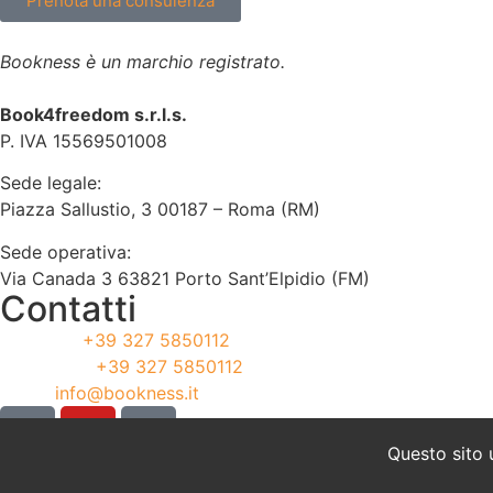
Prenota una consulenza
Bookness è un marchio registrato.
Book4freedom s.r.l.s.
P. IVA ​15569501008
Sede legale:
Piazza Sallustio, 3 00187 – Roma (RM)
Sede operativa:
Via Canada 3 63821 Porto Sant’Elpidio (FM)
Contatti
Telefono:
+39 327 5850112
WhatsApp:
+39 327 5850112
Email:
info@bookness.it
Questo sito 
Cookie Policy