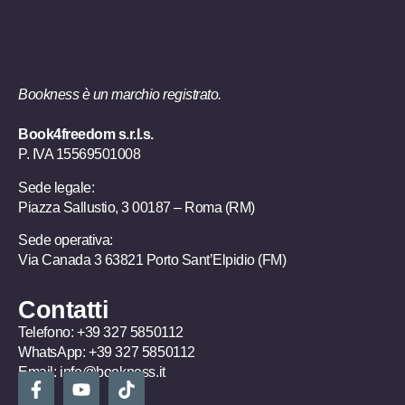
Bookness è un marchio registrato.
Book4freedom s.r.l.s.
P. IVA ​15569501008
Sede legale:
Piazza Sallustio, 3 00187 – Roma (RM)
Sede operativa:
Via Canada 3 63821 Porto Sant’Elpidio (FM)
Contatti
Telefono:
+39 327 5850112
WhatsApp:
+39 327 5850112
Email:
info@bookness.it