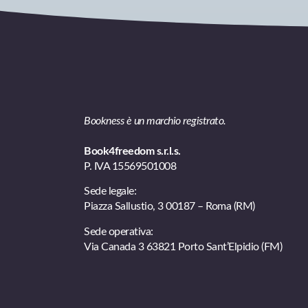
Bookness è un marchio registrato.
Book4freedom s.r.l.s.
P. IVA ​15569501008
Sede legale:
Piazza Sallustio, 3 00187 – Roma (RM)
Sede operativa:
Via Canada 3 63821 Porto Sant’Elpidio (FM)