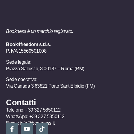
Bookness è un marchio registrato.
Book4freedom s.r.l.s.
P. IVA ​15569501008
Sede legale:
Piazza Sallustio, 3 00187 – Roma (RM)
Sede operativa:
Via Canada 3 63821 Porto Sant’Elpidio (FM)
Contatti
Telefono:
+39 327 5850112
WhatsApp:
+39 327 5850112
Email:
info@bookness.it