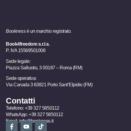
Bookness è un marchio registrato.
Book4freedom s.r.l.s.
P. IVA ​15569501008
Sede legale:
Piazza Sallustio, 3 00187 – Roma (RM)
Sede operativa:
Via Canada 3 63821 Porto Sant’Elpidio (FM)
Contatti
Telefono:
+39 327 5850112
WhatsApp:
+39 327 5850112
Email:
info@bookness.it