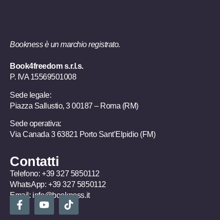
Bookness è un marchio registrato.
Book4freedom s.r.l.s.
P. IVA ​15569501008
Sede legale:
Piazza Sallustio, 3 00187 – Roma (RM)
Sede operativa:
Via Canada 3 63821 Porto Sant’Elpidio (FM)
Contatti
Telefono:
+39 327 5850112
WhatsApp:
+39 327 5850112
Email:
info@bookness.it