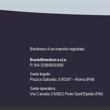
Bookness è un marchio registrato.
Book4freedom s.r.l.s.
P. IVA ​15569501008
Sede legale:
Piazza Sallustio, 3 00187 – Roma (RM)
Sede operativa:
Via Canada 3 63821 Porto Sant’Elpidio (FM)