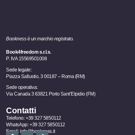
Bookness è un marchio registrato.
Book4freedom s.r.l.s.
P. IVA ​15569501008
Sede legale:
Piazza Sallustio, 3 00187 – Roma (RM)
Sede operativa:
Via Canada 3 63821 Porto Sant’Elpidio (FM)
Contatti
Telefono:
+39 327 5850112
WhatsApp:
+39 327 5850112
Email:
info@bookness.it