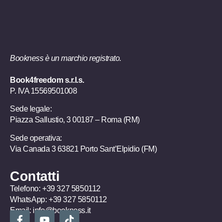
Bookness è un marchio registrato.
Book4freedom s.r.l.s.
P. IVA ​15569501008
Sede legale:
Piazza Sallustio, 3 00187 – Roma (RM)
Sede operativa:
Via Canada 3 63821 Porto Sant’Elpidio (FM)
Contatti
Telefono:
+39 327 5850112
WhatsApp:
+39 327 5850112
Email:
info@bookness.it