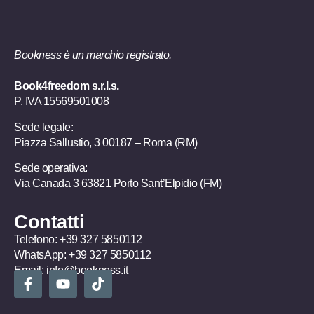
Bookness è un marchio registrato.
Book4freedom s.r.l.s.
P. IVA ​15569501008
Sede legale:
Piazza Sallustio, 3 00187 – Roma (RM)
Sede operativa:
Via Canada 3 63821 Porto Sant’Elpidio (FM)
Contatti
Telefono:
+39 327 5850112
WhatsApp:
+39 327 5850112
Email:
info@bookness.it