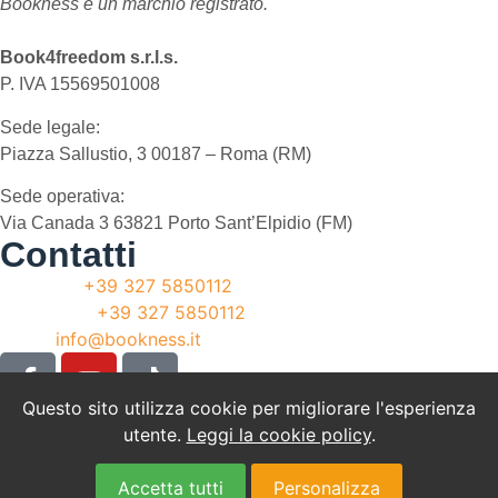
Bookness è un marchio registrato.
Book4freedom s.r.l.s.
P. IVA ​15569501008
Sede legale:
Piazza Sallustio, 3 00187 – Roma (RM)
Sede operativa:
Via Canada 3 63821 Porto Sant’Elpidio (FM)
Contatti
Telefono:
+39 327 5850112
WhatsApp:
+39 327 5850112
Email:
info@bookness.it
Questo sito utilizza cookie per migliorare l'esperienza
Cookie Policy
utente.
Leggi la cookie policy
.
Privacy Policy
Copyright © 2009-
Accetta tutti
Personalizza