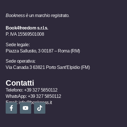
Bookness è un marchio registrato.
Book4freedom s.r.l.s.
P. IVA ​15569501008
Sede legale:
Piazza Sallustio, 3 00187 – Roma (RM)
Sede operativa:
Via Canada 3 63821 Porto Sant’Elpidio (FM)
Contatti
Telefono:
+39 327 5850112
WhatsApp:
+39 327 5850112
Email:
info@bookness.it