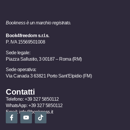
Bookness è un marchio registrato.
Book4freedom s.r.l.s.
P. IVA ​15569501008
Sede legale:
Piazza Sallustio, 3 00187 – Roma (RM)
Sede operativa:
Via Canada 3 63821 Porto Sant’Elpidio (FM)
Contatti
Telefono:
+39 327 5850112
WhatsApp:
+39 327 5850112
Email:
info@bookness.it