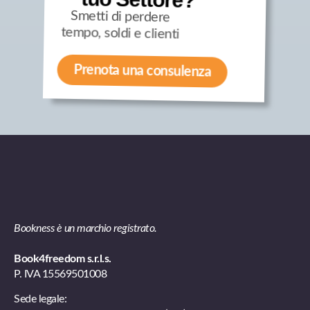
Smetti di perdere
tempo, soldi e clienti
Prenota una consulenza
Bookness è un marchio registrato.
Book4freedom s.r.l.s.
P. IVA ​15569501008
Sede legale: