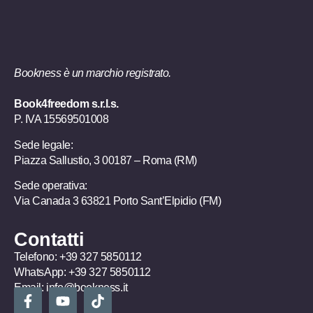
Bookness è un marchio registrato.
Book4freedom s.r.l.s.
P. IVA ​15569501008
Sede legale:
Piazza Sallustio, 3 00187 – Roma (RM)
Sede operativa:
Via Canada 3 63821 Porto Sant’Elpidio (FM)
Contatti
Telefono:
+39 327 5850112
WhatsApp:
+39 327 5850112
Email:
info@bookness.it