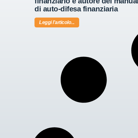
finanziario e autore del manua
di auto-difesa finanziaria
Leggi l'articolo...