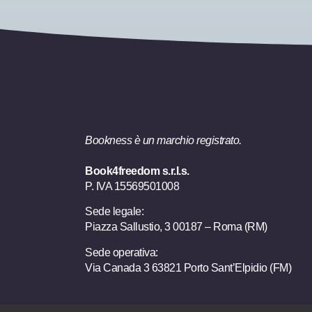
Bookness è un marchio registrato.
Book4freedom s.r.l.s.
P. IVA ​15569501008
Sede legale:
Piazza Sallustio, 3 00187 – Roma (RM)
Sede operativa:
Via Canada 3 63821 Porto Sant’Elpidio (FM)