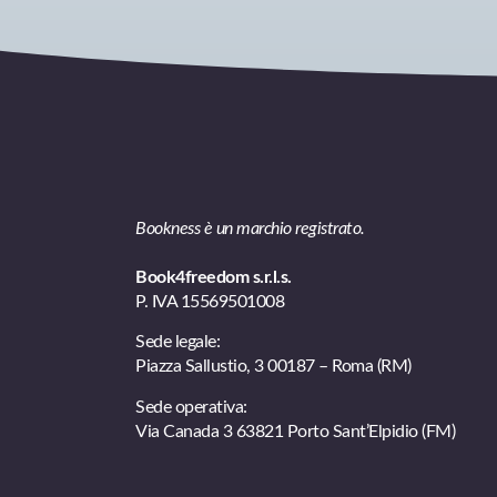
Bookness è un marchio registrato.
Book4freedom s.r.l.s.
P. IVA ​15569501008
Sede legale:
Piazza Sallustio, 3 00187 – Roma (RM)
Sede operativa:
Via Canada 3 63821 Porto Sant’Elpidio (FM)