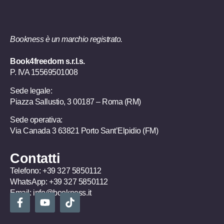
Bookness è un marchio registrato.
Book4freedom s.r.l.s.
P. IVA ​15569501008
Sede legale:
Piazza Sallustio, 3 00187 – Roma (RM)
Sede operativa:
Via Canada 3 63821 Porto Sant’Elpidio (FM)
Contatti
Telefono:
+39 327 5850112
WhatsApp:
+39 327 5850112
Email:
info@bookness.it