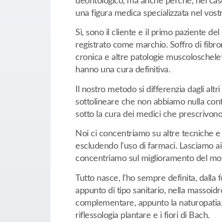
deontologico, ma anche perché, nel caso 
una figura medica specializzata nel vostr
Sì, sono il cliente e il primo paziente
registrato come marchio. Soffro di fibrom
cronica e altre patologie muscoloschelet
hanno una cura definitiva.
Il nostro metodo si differenzia dagli altr
sottolineare che non abbiamo nulla contro
sotto la cura dei medici che prescrivono
Noi ci concentriamo su altre tecniche e
escludendo l’uso di farmaci. Lasciamo ai
concentriamo sul miglioramento del movi
Tutto nasce, l’ho sempre definita, dalla
appunto di tipo sanitario, nella massoidro
complementare, appunto la naturopatia, l
riflessologia plantare e i fiori di Bach.