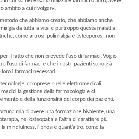
in cui sia necessario utilizzare farmaci o altro, avete
o ambito a cui rivolgervi.
 del metodo che abbiamo creato, che abbiamo anche
ialgia da tutta la vita, e purtroppo questa malattia
riche, come artrosi, polimialgia e osteoporosi, non
i per il fatto che non prevede l’uso di farmaci. Voglio
 l’uso di farmaci e che i nostri pazienti sono già
 loro i farmaci necessari.
 tecnologie, comprese quelle elettromedicali,
 medici la gestione della farmacologia e ci
mento e della funzionalità del corpo dei pazienti.
 fortuna mia di avere una formazione bivalente, una
terapia, nell’osteopatia e l’altra di carattere più
a mindfulness, l’ipnosi e quant’altro, come la