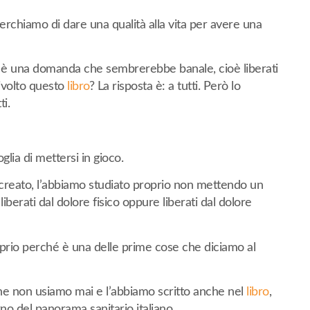
cerchiamo di dare una qualità alla vita per avere una
i è una domanda che sembrerebbe banale, cioè liberati
rivolto questo
libro
? La risposta è: a tutti. Però lo
i.
lia di mettersi in gioco.
o creato, l’abbiamo studiato proprio non mettendo un
berati dal dolore fisico oppure liberati dal dolore
oprio perché è una delle prime cose che diciamo al
che non usiamo mai e l’abbiamo scritto anche nel
libro
,
no del panorama sanitario italiano.