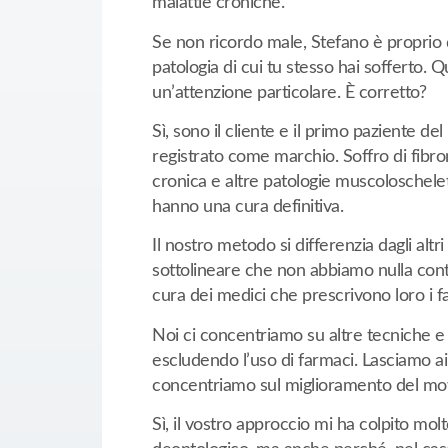
malattie croniche.
Se non ricordo male, Stefano è proprio d
patologia di cui tu stesso hai sofferto.
Qu
un’attenzione particolare. È corretto?
Sì, sono il cliente e il primo paziente
registrato come marchio. Soffro di fibrom
cronica e altre patologie muscoloschelet
hanno una cura definitiva.
Il nostro metodo si differenzia dagli altr
sottolineare che non abbiamo nulla contro
cura dei medici che prescrivono loro i f
Noi ci concentriamo su altre tecniche e
escludendo l’uso di farmaci. Lasciamo ai
concentriamo sul miglioramento del movi
Sì, il vostro approccio mi ha colpito mol