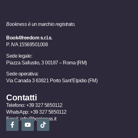
Bookness è un marchio registrato.
Book4freedom s.r.l.s.
P. IVA ​15569501008
Sede legale:
Piazza Sallustio, 3 00187 – Roma (RM)
Sede operativa:
Via Canada 3 63821 Porto Sant’Elpidio (FM)
Contatti
Telefono:
+39 327 5850112
WhatsApp:
+39 327 5850112
Email:
info@bookness.it