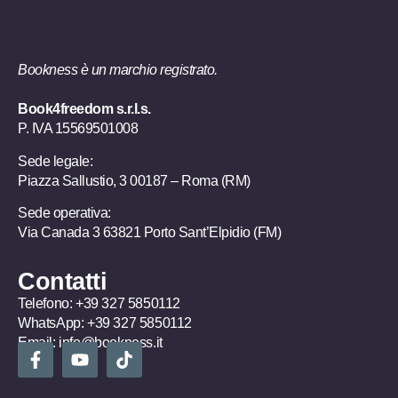
Bookness è un marchio registrato.
Book4freedom s.r.l.s.
P. IVA ​15569501008
Sede legale:
Piazza Sallustio, 3 00187 – Roma (RM)
Sede operativa:
Via Canada 3 63821 Porto Sant’Elpidio (FM)
Contatti
Telefono:
+39 327 5850112
WhatsApp:
+39 327 5850112
Email:
info@bookness.it