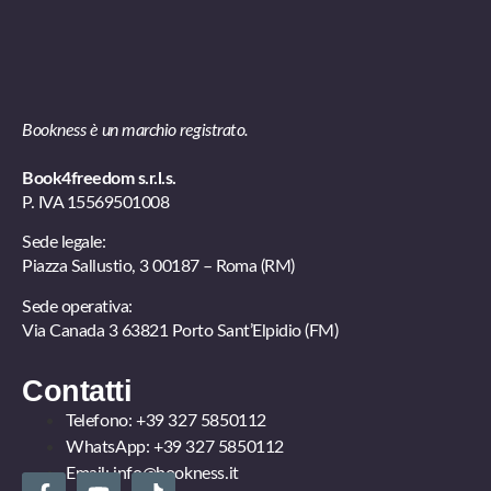
Bookness è un marchio registrato.
Book4freedom s.r.l.s.
P. IVA ​15569501008
Sede legale:
Piazza Sallustio, 3 00187 – Roma (RM)
Sede operativa:
Via Canada 3 63821 Porto Sant’Elpidio (FM)
Contatti
Telefono:
+39 327 5850112
WhatsApp:
+39 327 5850112
Email:
info@bookness.it