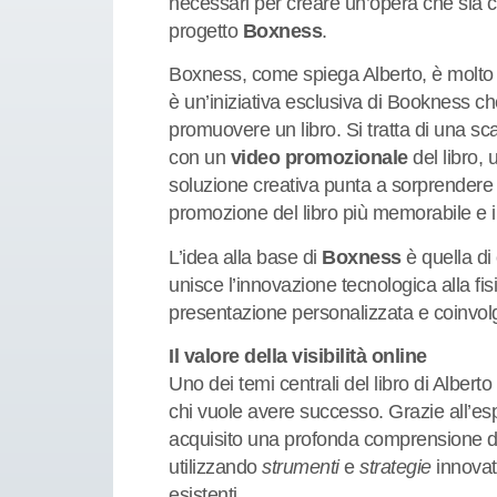
necessari per creare un’opera che sia c
progetto
Boxness
.
Boxness, come spiega Alberto, è molto
è un’iniziativa esclusiva di Bookness ch
promuovere un libro. Si tratta di una sc
con un
video promozionale
del libro, 
soluzione creativa punta a sorprendere 
promozione del libro più memorabile e 
L’idea alla base di
Boxness
è quella di
unisce l’innovazione tecnologica alla fisi
presentazione personalizzata e coinvol
Il valore della visibilità online
Uno dei temi centrali del libro di Alberto
chi vuole avere successo. Grazie all’e
acquisito una profonda comprensione d
utilizzando
strumenti
e
strategie
innovati
esistenti.