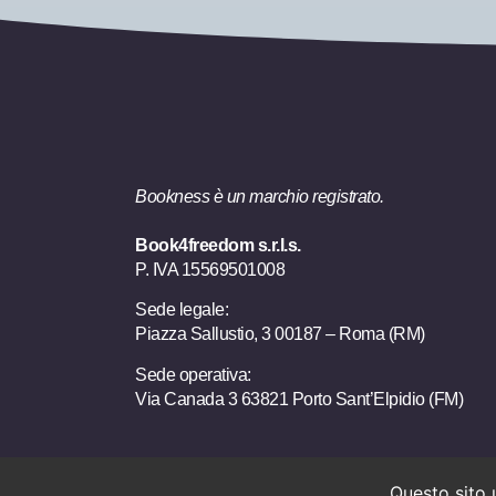
Bookness è un marchio registrato.
Book4freedom s.r.l.s.
P. IVA ​15569501008
Sede legale:
Piazza Sallustio, 3 00187 – Roma (RM)
Sede operativa:
Via Canada 3 63821 Porto Sant’Elpidio (FM)
Questo sito 