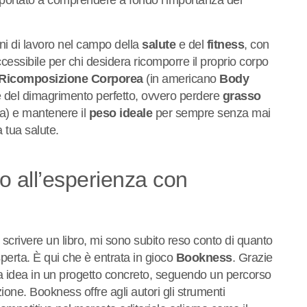
o portato a comprendere a fondo l’importanza del
anni di lavoro nel campo della
salute
e del
fitness
, con
accessibile per chi desidera ricomporre il proprio corpo
Ricomposizione Corporea
(in americano
Body
e del dimagrimento perfetto, ovvero perdere
grasso
ia) e mantenere il
peso ideale
per sempre senza mai
a tua salute.
ro all’esperienza con
 scrivere un libro, mi sono subito reso conto di quanto
erta. È qui che è entrata in gioco
Bookness
. Grazie
mia idea in un progetto concreto, seguendo un percorso
zione. Bookness offre agli autori gli strumenti