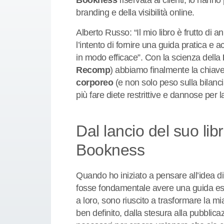
Bookness
riservata ai clienti, lo hann
branding e della visibilità online.
Alberto Russo: “Il mio libro è frutto di 
l’intento di fornire una guida pratica e 
in modo efficace”. Con la scienza della
Recomp
) abbiamo finalmente la chiav
corporeo
(e non solo peso sulla bilanc
più fare diete restrittive e dannose per l
Dal lancio del suo lib
Bookness
Quando ho iniziato a pensare all’idea di
fosse fondamentale avere una guida esp
a loro, sono riuscito a trasformare la 
ben definito, dalla stesura alla pubblica