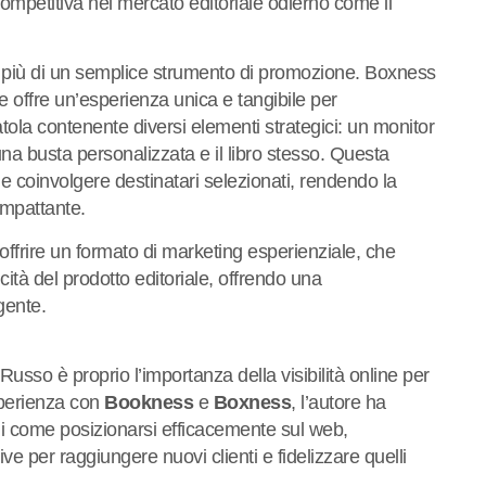
ompetitiva nel mercato editoriale odierno come il
 più di un semplice strumento di promozione. Boxness
e offre un’esperienza unica e tangibile per
atola contenente diversi elementi strategici: un monitor
una busta personalizzata e il libro stesso. Questa
e coinvolgere destinatari selezionati, rendendo la
impattante.
 offrire un formato di marketing esperienziale, che
cità del prodotto editoriale, offrendo una
gente.
 Russo è proprio l’importanza della visibilità online per
sperienza con
Bookness
e
Boxness
, l’autore ha
i come posizionarsi efficacemente sul web,
ve per raggiungere nuovi clienti e fidelizzare quelli