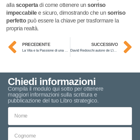
alla
scoperta
di come ottenere un
sorriso
impeccabile
e sicuro, dimostrando che un
sorriso
perfetto
può essere la chiave per trasformare la
propria realtà.
PRECEDENTE
SUCCESSIVO
La Vita e la Passione di una Floral Designer
David Redoschi autore de L’inizio è alla fine
Chiedi informazioni
Compila il modulo qui sotto per ottenere
maggiori informazioni sulla scrittura e
pubblicazione del tuo Libro strategico.