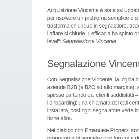
Acquisizione Vincente è stata sviluppa
per risolvere un problema semplice e cr
trasforma chiunque in segnalatore, tr
l’affare si chiude. L’efficacia ha spinto o
level”:
Segnalazione Vincente
.
Segnalazione Vincente
Con Segnalazione Vincente, la logica de
aziende B2B (e B2C ad alto margine): si 
spesso partendo dai clienti soddisfatti – 
l’onboarding: una chiamata del call center
installata, così ogni segnalatore vede lo
farne altre.
Nel dialogo con Emanuele Properzi sono
programma di segnalazione funziona da