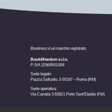
Bookness è un marchio registrato.
Book4freedom s.r.l.s.
P. IVA ​15569501008
Sede legale:
Piazza Sallustio, 3 00187 – Roma (RM)
Sede operativa:
Via Canada 3 63821 Porto Sant’Elpidio (FM)