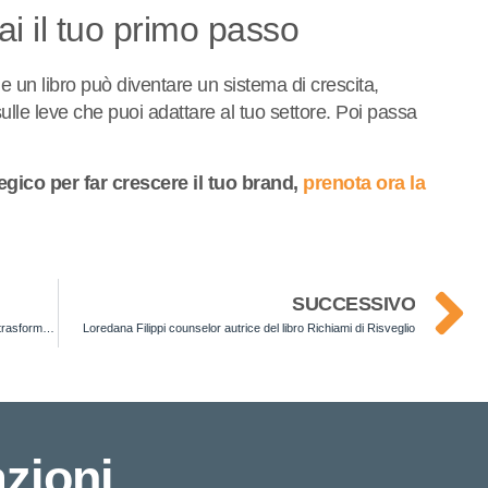
fai il tuo primo passo
 un libro può diventare un sistema di crescita,
sulle leve che puoi adattare al tuo settore. Poi passa
egico per far crescere il tuo brand,
prenota ora la
SUCCESSIVO
Ezio Delli Ponti e “Il Metodo Cambia Adesso!” con cui ha trasformato la sua vita
Loredana Filippi counselor autrice del libro Richiami di Risveglio
zioni