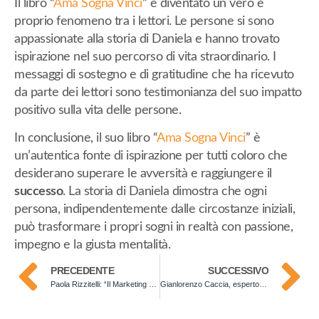
Il libro “
Ama Sogna Vinci
” è diventato un vero e
proprio fenomeno tra i lettori. Le persone si sono
appassionate alla storia di Daniela e hanno trovato
ispirazione nel suo percorso di vita straordinario. I
messaggi di sostegno e di gratitudine che ha ricevuto
da parte dei lettori sono testimonianza del suo impatto
positivo sulla vita delle persone.
In conclusione, il suo libro “
Ama Sogna Vinci
” è
un’autentica fonte di ispirazione per tutti coloro che
desiderano superare le avversità e raggiungere il
successo
. La storia di Daniela dimostra che ogni
persona, indipendentemente dalle circostanze iniziali,
può trasformare i propri sogni in realtà con passione,
impegno e la giusta mentalità.
PRECEDENTE
SUCCESSIVO
Paola Rizzitelli: “Il Marketing del Benessere” e la sostenibilità nel settore turistico
Gianlorenzo Caccia, esperto in sistemi di gestione e innovazione